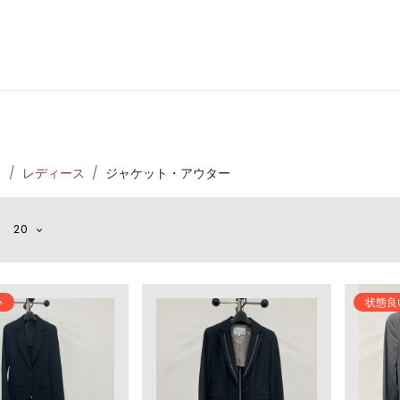
とは
回収キットについて
古着について
商品一覧
よくある質問
ト
レディース
ジャケット・アウター
20
い
状態良